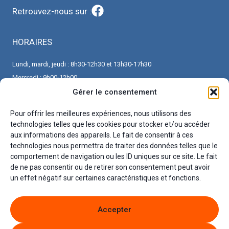
Retrouvez-nous sur :
HORAIRES
Lundi, mardi, jeudi : 8h30-12h30 et 13h30-17h30
Mercredi : 9h00-12h00
Vendredi : 8h30-12h30 et 13h30-16h30
Gérer le consentement
Pour offrir les meilleures expériences, nous utilisons des
CONTACT
technologies telles que les cookies pour stocker et/ou accéder
aux informations des appareils. Le fait de consentir à ces
Véronique Jurion, conseillère en insertion professionnelle
technologies nous permettra de traiter des données telles que le
Valérie Raimond, accueil et secrétariat
comportement de navigation ou les ID uniques sur ce site. Le fait
de ne pas consentir ou de retirer son consentement peut avoir
45 Rue Hippolyte Martin - 45240 La Ferté St Aubin
un effet négatif sur certaines caractéristiques et fonctions.
Téléphone : 06.32.02.62.84 / 02.38.64.80.40
Email : contact@cils-emploi.fr
Accepter