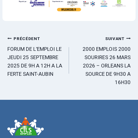
Navigation
PRÉCÉDENT
SUIVANT
FORUM DE L’EMPLOI LE
2000 EMPLOIS 2000
de
JEUDI 25 SEPTEMBRE
SOURIRES 26 MARS
l’article
2025 DE 9H A 12H A LA
2026 – ORLEANS LA
FERTE SAINT-AUBIN
SOURCE DE 9H30 A
16H30