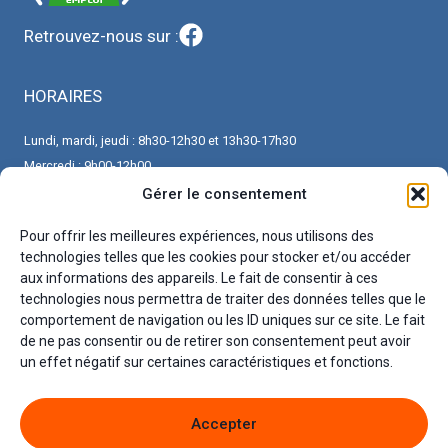
Retrouvez-nous sur :
HORAIRES
Lundi, mardi, jeudi : 8h30-12h30 et 13h30-17h30
Mercredi : 9h00-12h00
Vendredi : 8h30-12h30 et 13h30-16h30
Gérer le consentement
Pour offrir les meilleures expériences, nous utilisons des
CONTACT
technologies telles que les cookies pour stocker et/ou accéder
aux informations des appareils. Le fait de consentir à ces
Véronique Jurion, conseillère en insertion professionnelle
technologies nous permettra de traiter des données telles que le
comportement de navigation ou les ID uniques sur ce site. Le fait
Valérie Raimond, accueil et secrétariat
de ne pas consentir ou de retirer son consentement peut avoir
45 Rue Hippolyte Martin - 45240 La Ferté St Aubin
un effet négatif sur certaines caractéristiques et fonctions.
Téléphone : 06.32.02.62.84 / 02.38.64.80.40
Email : contact@cils-emploi.fr
Accepter