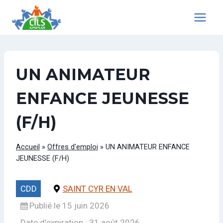
Aller
au
contenu
UN ANIMATEUR
ENFANCE JEUNESSE
(F/H)
Accueil
»
Offres d'emploi
»
UN ANIMATEUR ENFANCE
JEUNESSE (F/H)
CDD
SAINT CYR EN VAL
Publié le 15 juin 2026
Date d'expiration : 31 août 2026