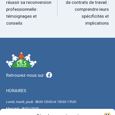
réussir sa reconversion
de contrats de travail :
l’article
professionnelle :
comprendre leurs
témoignages et
spécificités et
conseils
implications
Retrouvez-nous sur :
HORAIRES
Lundi, mardi, jeudi : 8h30-12h30 et 13h30-17h30
Mercredi : 9h00-12h00
Vendredi : 8h30-12h30 et 13h30-16h30