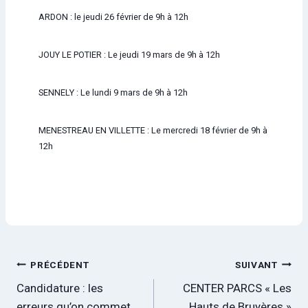
ARDON : le jeudi 26 février de 9h à 12h
JOUY LE POTIER : Le jeudi 19 mars de 9h à 12h
SENNELY : Le lundi 9 mars de 9h à 12h
MENESTREAU EN VILLETTE : Le mercredi 18 février de 9h à
12h
Navigation
PRÉCÉDENT
SUIVANT
Candidature : les
CENTER PARCS « Les
de
erreurs qu’on commet
Hauts de Bruyères »