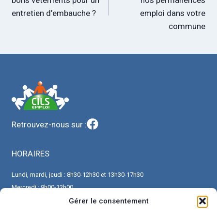
bons vêtements pour un
nos permanences
l’article
entretien d’embauche ?
emploi dans votre
commune
Retrouvez-nous sur :
HORAIRES
Lundi, mardi, jeudi : 8h30-12h30 et 13h30-17h30
Mercredi : 9h00-12h00
Vendredi : 8h30-12h30 et 13h30-16h30
Gérer le consentement